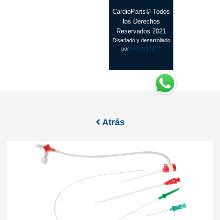
CardioParts© Todos
los Derechos
Reservados 2021
Diseñado y desarrollado
Genotipo ®
por
Atrás