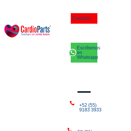
Contacto
Escríbenos
en
Whatsapp
Llámanos
+52 (55)
9183 3933
CDMX: