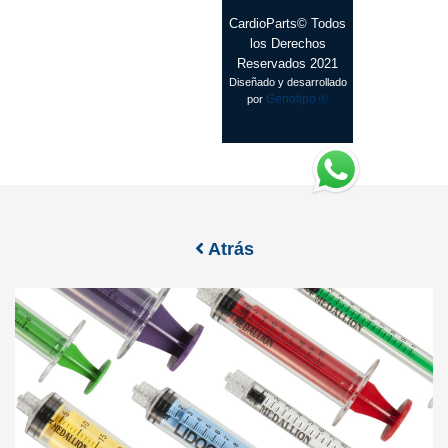
CardioParts© Todos
los Derechos
Reservados 2021
Diseñado y desarrollado
Genotipo ®
por
Atrás