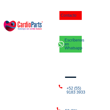
Contacto
Escríbenos
en
Whatsapp
Llámanos
+52 (55)
9183 3933
CDMX: