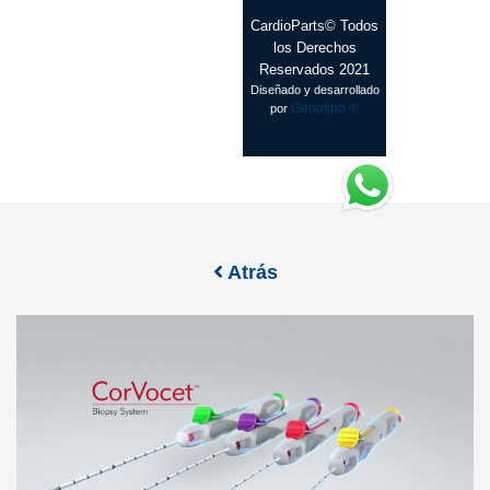
CardioParts© Todos
los Derechos
Reservados 2021
Diseñado y desarrollado
Genotipo ®
por
Atrás