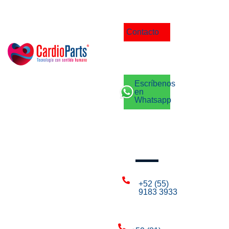
Contacto
Escríbenos
en
Whatsapp
Llámanos
+52 (55)
9183 3933
CDMX: