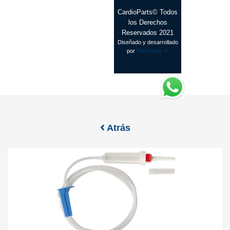
CardioParts© Todos
los Derechos
Reservados 2021
Diseñado y desarrollado
Genotipo ®
por
Atrás