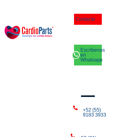
Contacto
Escríbenos
en
Whatsapp
Llámanos
+52 (55)
9183 3933
CDMX: